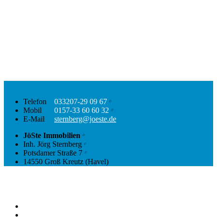
Telefon
033207-29 09 67
Mobil
0157-33 60 60 32
E-Mail
sternberg@joeste.de
JöSte Immobilien
Inh.
Jörg Sternberg
Potsdamer Straße 7
14550 Groß Kreutz (Havel)
Mitglied im Immobilienverband Deutschland
Datenschutz